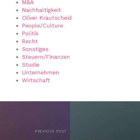
M&A
Nachhaltigkeit
Oliver Krautscheid
People/Culture
Politik
Recht
Sonstiges
Steuern/Finanzen
Studie
Unternehmen
Wirtschaft
PREVIOUS POST