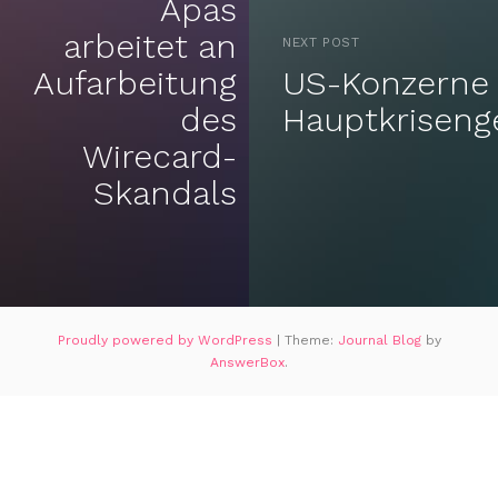
Apas
arbeitet an
NEXT POST
Aufarbeitung
US-Konzerne 
des
Hauptkriseng
Wirecard-
Skandals
Proudly powered by WordPress
|
Theme:
Journal Blog
by
AnswerBox
.