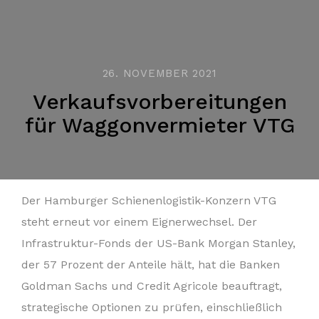
26. NOVEMBER 2021
Verkaufsvorbereitungen
für Waggonvermieter VTG
Der Hamburger Schienenlogistik-Konzern VTG
steht erneut vor einem Eignerwechsel. Der
Infrastruktur-Fonds der US-Bank Morgan Stanley,
der 57 Prozent der Anteile hält, hat die Banken
Goldman Sachs und Credit Agricole beauftragt,
strategische Optionen zu prüfen, einschließlich