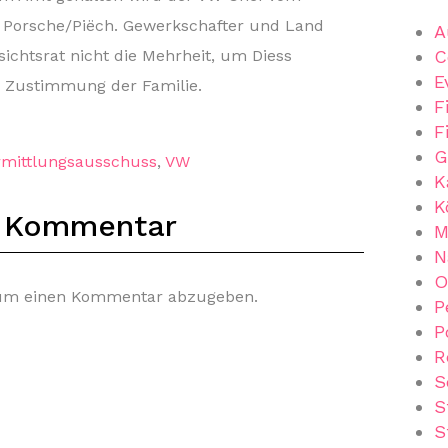
ie Porsche/Piëch. Gewerkschafter und Land
A
C
ichtsrat nicht die Mehrheit, um Diess
E
e Zustimmung der Familie.
F
F
G
rmittlungsausschuss
,
VW
K
K
n Kommentar
M
N
O
 um einen Kommentar abzugeben.
P
P
R
S
S
S