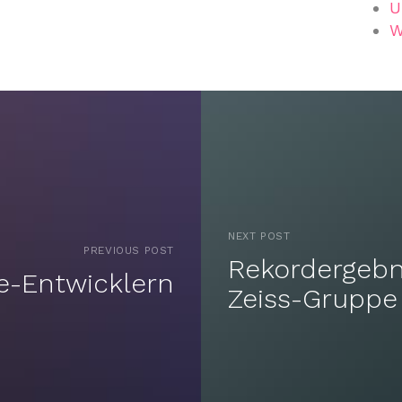
U
W
NEXT POST
PREVIOUS POST
Rekordergebn
re-Entwicklern
Zeiss-Gruppe