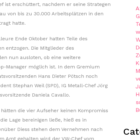
 ist erschüttert, nachdem er seine Strategen
A
u von bis zu 30.000 Arbeitsplätzen in den
G
agt hatte.
T
w
lleure Ende Oktober hatten Teile des
W
D
n entzogen. Die Mitglieder des
Z
en nun ausloten, ob eine weitere
K
p-Manager möglich ist. In dem Gremium
M
atsvorsitzenden Hans Dieter Pötsch noch
v
dent Stephan Weil (SPD), IG Metall-Chef Jörg
J
H
vorsitzende Daniela Cavallo.
s
B
 hätten die vier Aufseher keinen Kompromiss
ie Lage bereinigen ließe, hieß es in
Cat
egenüber Diess stehen dem Vernehmen nach
Im Amt gehalten wird der VW-Chef vom