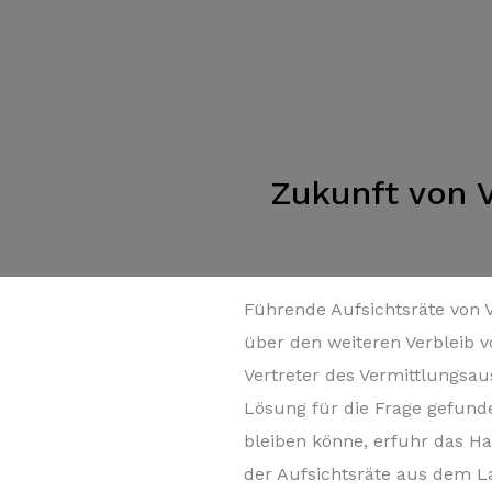
Zukunft von 
Führende Aufsichtsräte von
über den weiteren Verbleib v
Vertreter des Vermittlungsa
Lösung für die Frage gefund
bleiben könne, erfuhr das Ha
der Aufsichtsräte aus dem L