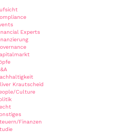
ufsicht
ompliance
vents
inancial Experts
inanzierung
overnance
apitalmarkt
öpfe
&A
achhaltigkeit
liver Krautscheid
eople/Culture
olitik
echt
onstiges
teuern/Finanzen
tudie