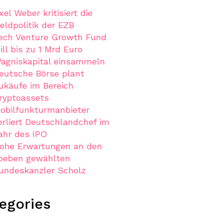
xel Weber kritisiert die
eldpolitik der EZB
ech Venture Growth Fund
ill bis zu 1 Mrd Euro
agniskapital einsammeln
eutsche Börse plant
ukäufe im Bereich
ryptoassets
obilfunkturmanbieter
erliert Deutschlandchef im
ahr des IPO
ohe Erwartungen an den
oeben gewählten
undeskanzler Scholz
egories