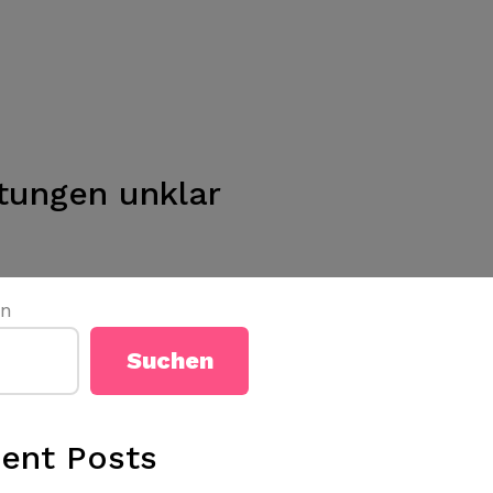
tungen unklar
en
Suchen
ent Posts