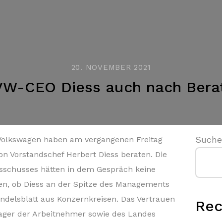
20. NOVEMBER 2021
VW-CEO Diess auch nach Bera
Such
 Volkswagen haben am vergangenen Freitag
on Vorstandschef Herbert Diess beraten. Die
usschusses hätten in dem Gespräch keine
en, ob Diess an der Spitze des Managements
ndelsblatt aus Konzernkreisen. Das Vertrauen
Rec
ager der Arbeitnehmer sowie des Landes