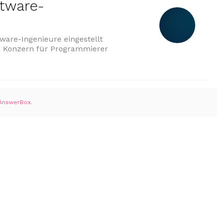
ftware-
ware-Ingenieure eingestellt
im Konzern für Programmierer
oftware-Entwicklern“
AnswerBox
.